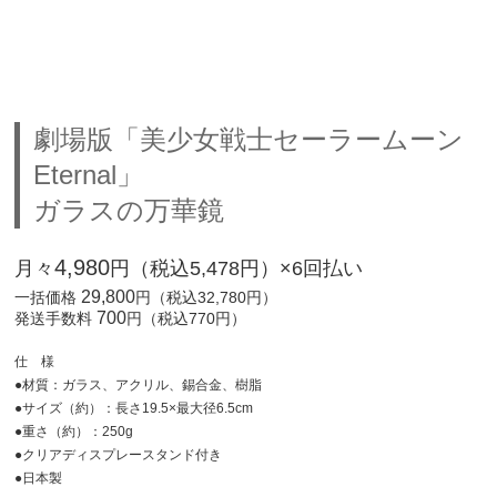
劇場版「美少女戦士セーラームーン
Eternal」
ガラスの万華鏡
4,980
月々
円（税込5,478円）×6回払い
29,800
一括価格
円（税込32,780円）
700
発送手数料
円（税込770円）
仕 様
●材質：ガラス、アクリル、錫合金、樹脂
●サイズ（約）：長さ19.5×最大径6.5cm
●重さ（約）：250g
●クリアディスプレースタンド付き
●日本製