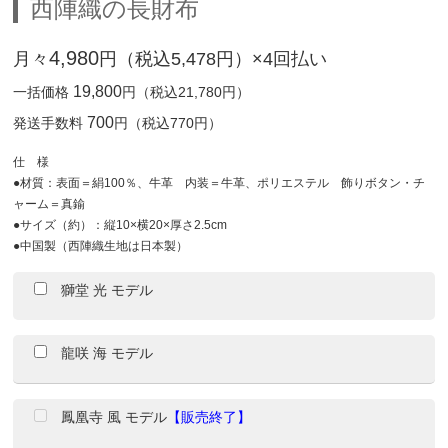
西陣織の長財布
4,980
月々
円（税込5,478円）×4回払い
19,800
一括価格
円（税込21,780円）
700
発送手数料
円（税込770円）
仕 様
●材質：表面＝絹100％、牛革 内装＝牛革、ポリエステル 飾りボタン・チ
ャーム＝真鍮
●サイズ（約）：縦10×横20×厚さ2.5cm
●中国製（西陣織生地は日本製）
獅堂 光 モデル
龍咲 海 モデル
鳳凰寺 風 モデル
【販売終了】