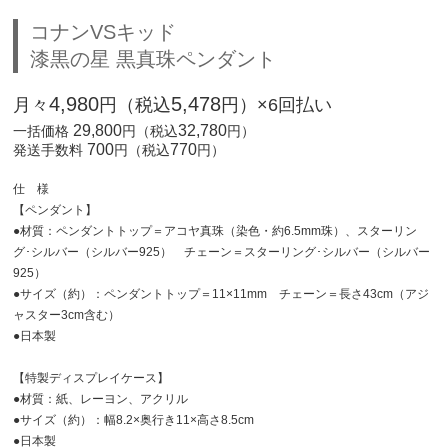
コナンVSキッド
漆黒の星 黒真珠ペンダント
4,980
5,478
月々
円（税込
円）×6回払い
29,800
32,780
一括価格
円（税込
円）
700
770
発送手数料
円（税込
円）
仕 様
【ペンダント】
●材質：ペンダントトップ＝アコヤ真珠（染色・約6.5mm珠）、スターリン
グ･シルバー（シルバー925） チェーン＝スターリング･シルバー（シルバー
925）
●サイズ（約）：ペンダントトップ＝11×11mm チェーン＝長さ43cm（アジ
ャスター3cm含む）
●日本製
【特製ディスプレイケース】
●材質：紙、レーヨン、アクリル
●サイズ（約）：幅8.2×奥行き11×高さ8.5cm
●日本製