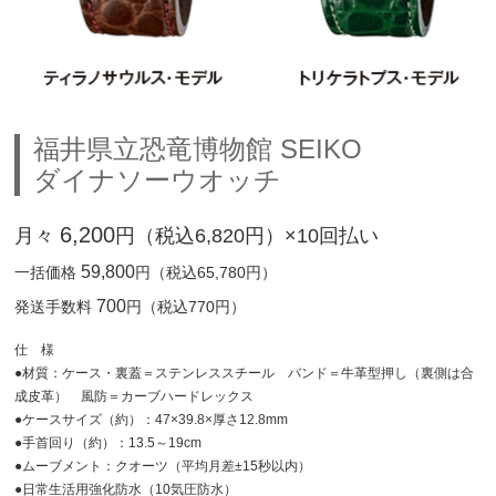
福井県立恐竜博物館 SEIKO
ダイナソーウオッチ
6,200
月々
円（税込6,820円）×10回払い
59,800
一括価格
円（税込65,780円）
700
発送手数料
円（税込770円）
仕 様
●材質：ケース・裏蓋＝ステンレススチール バンド＝牛革型押し（裏側は合
成皮革） 風防＝カーブハードレックス
●ケースサイズ（約）：47×39.8×厚さ12.8mm
●手首回り（約）：13.5～19cm
●ムーブメント：クオーツ（平均月差±15秒以内）
●日常生活用強化防水（10気圧防水）