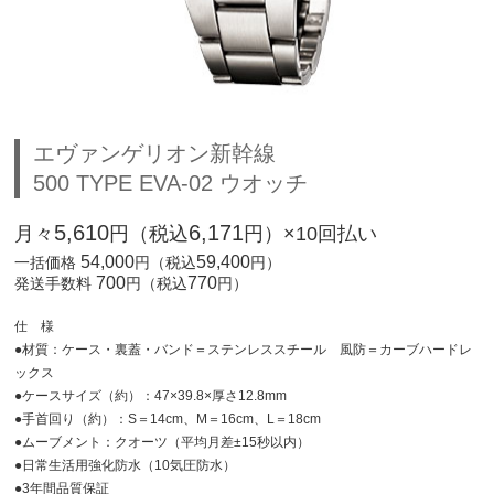
エヴァンゲリオン新幹線
500 TYPE EVA-02 ウオッチ
5,610
6,171
月々
円（税込
円）×10回払い
54,000
59,400
一括価格
円（税込
円）
700
770
発送手数料
円（税込
円）
仕 様
●材質：ケース・裏蓋・バンド＝ステンレススチール 風防＝カーブハードレ
ックス
●ケースサイズ（約）：47×39.8×厚さ12.8mm
●手首回り（約）：S＝14cm、M＝16cm、L＝18cm
●ムーブメント：クオーツ（平均月差±15秒以内）
●日常生活用強化防水（10気圧防水）
●3年間品質保証