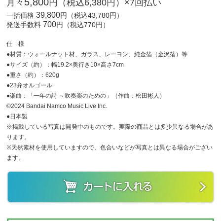
5,800
月々
円（税込6,380円）×7回払い
39,800
一括価格
円（税込43,780円）
700
発送手数料
円（税込770円）
仕 様
●材質：ウォールナット材、ガラス、レーヨン、純金箔（金沢箔）等
●サイズ（約）：幅19.2×奥行き10×高さ7cm
●重さ（約）：620g
●23弁オルゴール
●楽曲：「一年の詩 ～吹奏楽のための」（作曲：松田彬人）
©2024 Bandai Namco Music Live Inc.
●日本製
※掲載している写真は開発中のものです。実際の商品とは多少異なる場合があ
ります。
※天然素材を使用していますので、色合いなどが写真とは異なる場合がござい
ます。