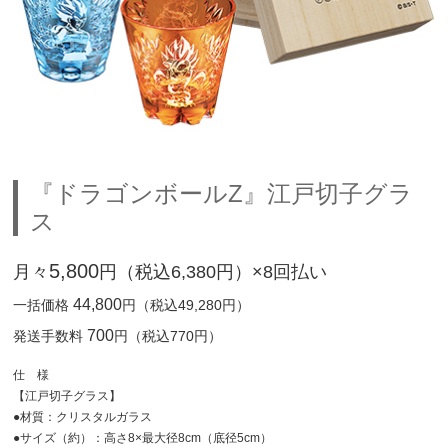
『ドラゴンボールZ』江戸切子グラ
ス
5,800
月々
円（税込6,380円）×8回払い
44,800
一括価格
円（税込49,280円）
700
発送手数料
円（税込770円）
仕 様
【江戸切子グラス】
●材質：クリスタルガラス
●サイズ（約）：高さ8×最大径8cm（底径5cm）