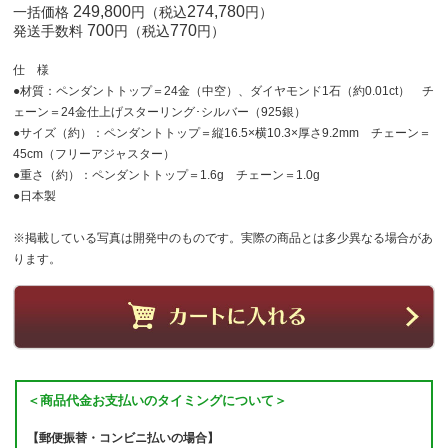
249,800
274,780
一括価格
円（税込
円）
700
770
発送手数料
円（税込
円）
仕 様
●材質：ペンダントトップ＝24金（中空）、ダイヤモンド1石（約0.01ct） チ
ェーン＝24金仕上げスターリング･シルバー（925銀）
●サイズ（約）：ペンダントトップ＝縦16.5×横10.3×厚さ9.2mm チェーン＝
45cm（フリーアジャスター）
●重さ（約）：ペンダントトップ＝1.6g チェーン＝1.0g
●日本製
※掲載している写真は開発中のものです。実際の商品とは多少異なる場合があ
ります。
＜商品代金お支払いのタイミングについて＞
【郵便振替・コンビニ払いの場合】