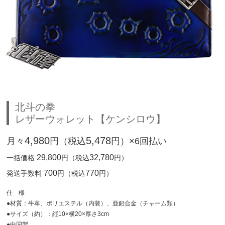
北斗の拳
レザーウォレット【ケンシロウ】
4,980
5,478
月々
円（税込
円）×6回払い
29,800
32,780
一括価格
円（税込
円）
700
770
発送手数料
円（税込
円）
仕 様
●材質：牛革、ポリエステル（内装）、亜鉛合金（チャーム類）
●サイズ（約）：縦10×横20×厚さ3cm
●中国製