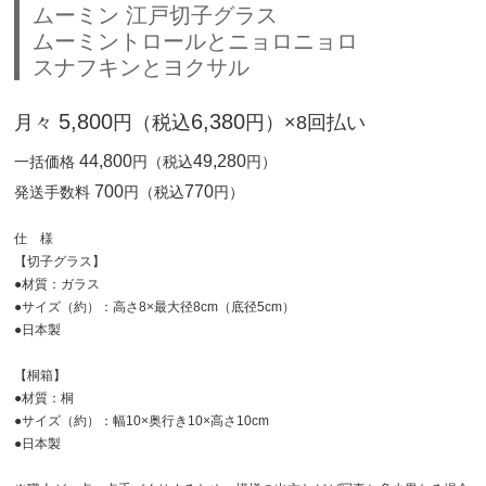
ムーミン 江戸切子グラス
ムーミントロールとニョロニョロ
スナフキンとヨクサル
5,800
6,380
月々
円（税込
円）×8回払い
44,800
49,280
一括価格
円（税込
円）
700
770
発送手数料
円（税込
円）
仕 様
【切子グラス】
●材質：ガラス
●サイズ（約）：高さ8×最大径8cm（底径5cm）
●日本製
【桐箱】
●材質：桐
●サイズ（約）：幅10×奥行き10×高さ10cm
●日本製