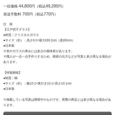
44,800
49,280
一括価格
円（税込
円）
700
770
発送手数料
円（税込
円）
仕 様
【江戸切子グラス】
●材質：クリスタルガラス
●サイズ（約）：高さ9.2×最大径8.2cm（底径6cm）
●日本製
※色やガラスの厚みには多少の個体差があります。
※職人が一点一点手作りするため、模様の出方などが写真と多少異なる場合が
あります。
【特製桐箱】
●材質：桐
●サイズ（約）：幅10.1×奥行き10.1×高さ10.1cm
●日本製
※掲載している写真は開発中のものです。実際の商品とは多少異なる場合があ
ります。