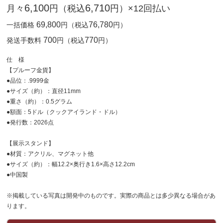
6,100
6,710
月々
円（税込
円）×12回払い
69,800
76,780
一括価格
円（税込
円）
700
770
発送手数料
円（税込
円）
仕 様
【プルーフ金貨】
●品位：.9999金
●サイズ（約）：直径11mm
●重さ（約）：0.5グラム
●額面：5ドル（クックアイランド・ドル）
●発行数：2026点
【展示スタンド】
●材質：アクリル、マグネット他
●サイズ（約）：幅12.2×奥行き1.6×高さ12.2cm
●中国製
※掲載している写真は開発中のものです。実際の商品とは多少異なる場合があ
ります。