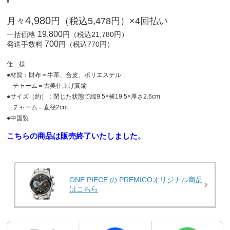
4,980
月々
円（税込5,478円）×4回払い
19,800
一括価格
円（税込21,780円）
700
発送手数料
円（税込770円）
仕 様
●材質：財布＝牛革、合皮、ポリエステル
チャーム＝古美仕上げ真鍮
●サイズ（約）：閉じた状態で縦9.5×横19.5×厚さ2.6cm
チャーム＝直径2cm
●中国製
こちらの商品は販売終了いたしました。
ONE PIECE の PREMICOオリジナル商品
はこちら