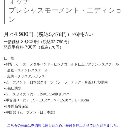
ォッチ
プレシャスモーメント・エディショ
ン
4,980
月々
円（税込5,478円）×6回払い
29,800
一括価格
円（税込32,780円）
700
発送手数料
円（税込770円）
仕 様
●材質：ケース・メタルバンド＝ピンクゴールド仕上げステンレススチール
裏蓋＝ステンレススチール
風防＝クリスタルガラス
●ムーブメント：日本製クオーツ（ソーラーテック）月差±15秒以内
●5気圧防水
●ケースサイズ（約）：24×17.5×厚さ8mm
●手首回り（約）：S＝13.6cm、M＝15.8cm、L＝18cm
●1年間品質保証
●中国製（ムーブメントは日本製）
こちらの商品は準備数に達したため、受付を停止させていただきました。