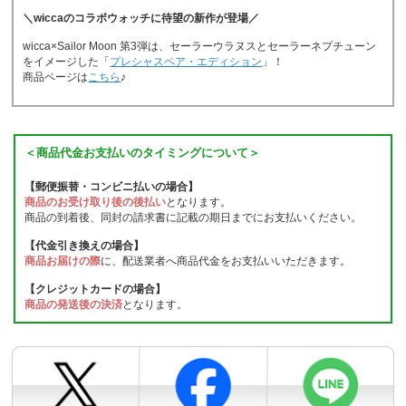
＼wiccaのコラボウォッチに待望の新作が登場／
wicca×Sailor Moon 第3弾は、セーラーウラヌスとセーラーネプチューン
をイメージした「
プレシャスペア・エディション
」！
商品ページは
こちら
♪
＜商品代金お支払いのタイミングについて＞
【郵便振替・コンビニ払いの場合】
商品のお受け取り後の後払い
となります。
商品の到着後、同封の請求書に記載の期日までにお支払いください。
【代金引き換えの場合】
商品お届けの際
に、配送業者へ商品代金をお支払いいただきます。
【クレジットカードの場合】
商品の発送後の決済
となります。