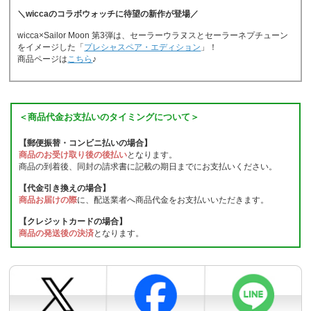
＼wiccaのコラボウォッチに待望の新作が登場／
wicca×Sailor Moon 第3弾は、セーラーウラヌスとセーラーネプチューン
をイメージした「
プレシャスペア・エディション
」！
商品ページは
こちら
♪
＜商品代金お支払いのタイミングについて＞
【郵便振替・コンビニ払いの場合】
商品のお受け取り後の後払い
となります。
商品の到着後、同封の請求書に記載の期日までにお支払いください。
【代金引き換えの場合】
商品お届けの際
に、配送業者へ商品代金をお支払いいただきます。
【クレジットカードの場合】
商品の発送後の決済
となります。