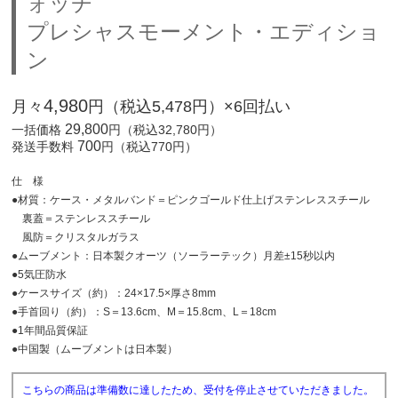
ォッチ
プレシャスモーメント・エディショ
ン
4,980
月々
円（税込5,478円）×6回払い
29,800
一括価格
円（税込32,780円）
700
発送手数料
円（税込770円）
仕 様
●材質：ケース・メタルバンド＝ピンクゴールド仕上げステンレススチール
裏蓋＝ステンレススチール
風防＝クリスタルガラス
●ムーブメント：日本製クオーツ（ソーラーテック）月差±15秒以内
●5気圧防水
●ケースサイズ（約）：24×17.5×厚さ8mm
●手首回り（約）：S＝13.6cm、M＝15.8cm、L＝18cm
●1年間品質保証
●中国製（ムーブメントは日本製）
こちらの商品は準備数に達したため、受付を停止させていただきました。