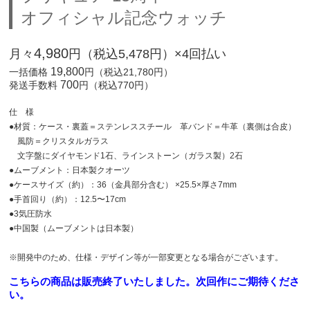
オフィシャル記念ウォッチ
4,980
月々
円（税込5,478円）×4回払い
19,800
一括価格
円（税込21,780円）
700
発送手数料
円（税込770円）
仕 様
●材質：ケース・裏蓋＝ステンレススチール 革バンド＝牛革（裏側は合皮）
風防＝クリスタルガラス
文字盤にダイヤモンド1石、ラインストーン（ガラス製）2石
●ムーブメント：日本製クオーツ
●ケースサイズ（約）：36（金具部分含む） ×25.5×厚さ7mm
●手首回り（約）：12.5〜17cm
●3気圧防水
●中国製（ムーブメントは日本製）
※開発中のため、仕様・デザイン等が一部変更となる場合がございます。
こちらの商品は販売終了いたしました。次回作にご期待くださ
い。