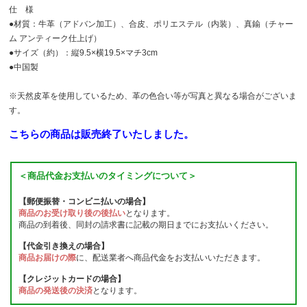
仕 様
●材質：牛革（アドバン加工）、合皮、ポリエステル（内装）、真鍮（チャー
ム アンティーク仕上げ）
●サイズ（約）：縦9.5×横19.5×マチ3cm
●中国製
※天然皮革を使用しているため、革の色合い等が写真と異なる場合がございま
す。
こちらの商品は販売終了いたしました。
＜商品代金お支払いのタイミングについて＞
【郵便振替・コンビニ払いの場合】
商品のお受け取り後の後払い
となります。
商品の到着後、同封の請求書に記載の期日までにお支払いください。
【代金引き換えの場合】
商品お届けの際
に、配送業者へ商品代金をお支払いいただきます。
【クレジットカードの場合】
商品の発送後の決済
となります。