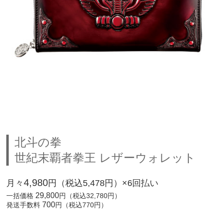
北斗の拳
世紀末覇者拳王 レザーウォレット
4,980
月々
円（税込5,478円）×6回払い
29,800
一括価格
円（税込32,780円）
700
発送手数料
円（税込770円）