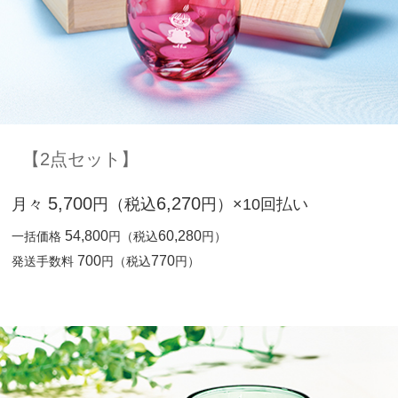
【2点セット】
5,700
6,270
月々
円（税込
円）×10回払い
54,800
60,280
一括価格
円（税込
円）
700
770
発送手数料
円（税込
円）