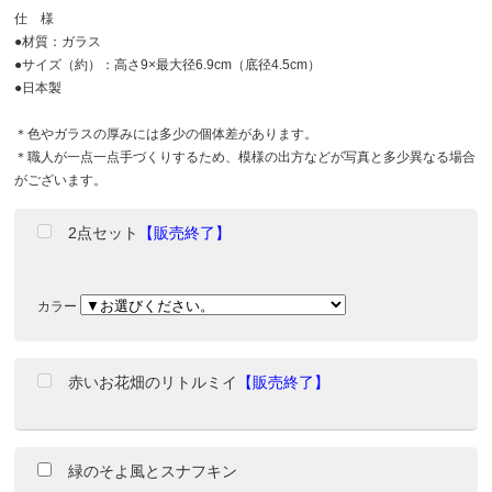
仕 様
●材質：ガラス
●サイズ（約）：高さ9×最大径6.9cm（底径4.5cm）
●日本製
＊色やガラスの厚みには多少の個体差があります。
＊職人が一点一点手づくりするため、模様の出方などが写真と多少異なる場合
がございます。
2点セット
【販売終了】
カラー
赤いお花畑のリトルミイ
【販売終了】
緑のそよ風とスナフキン