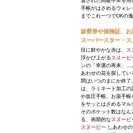
選された高級牛革を用
手帳がはさめるウォレ
までこれ一つでOKの
診察券や保険証、お
スーパースター・ス
目に鮮やかな赤は、
ス
浮かび上がる
スヌーピ
ンの「幸運の再来」…
あわせの花を探してい
間はいつのまにか終了
は、ラミネート加工の
や血圧手帳、お薬手帳
をサッとはさめるマル
そのポケット数はなんと
る、画期的な
スヌーピ
スヌーピー
しあわせの