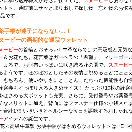
い日本の熟練職人が丹念に仕立てた、
スヌーピー
しあわせ
ット＞。通院前にサッと取り出して探し物・忘れ物のお悩
逸品です。
薬手帳が迷子にならない…！
ヌーピーの画期的な通院ウォレット
ヌーピー
の首輪とおそろい♪ 牛革ならではの高級感と元気
ー
＆お花たち。花言葉はガーベラの「希望」、マリーゴー
。まるで、お財布いっぱいに咲き誇る花の園で、
スヌーピ
るようです。ほのぼのとしたその表情は眺めるほどにほほ
。もちろん、使いやすさにとことんこだわった機能性も自
診察券もすっぽり入る大きめサイズ！ たっぷり10枚の診察
をはさめる大ポケットも充実。さらに、受付番号やお薬番
チなスリットに加え、背面にはファスナー仕様の小銭入れ
合計17!! いきいきとヘルシーな毎日を謳歌するおしゃれ
ー
アイテムの誕生です。
花＜高級牛革製 お薬手帳がはさめるウォレット＞はI･E･I