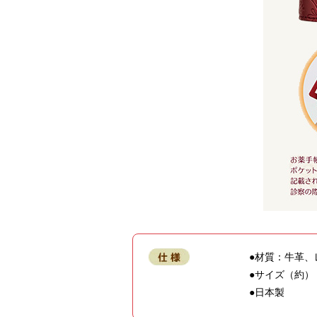
●材質：牛革、
●サイズ（約）：縦
●日本製