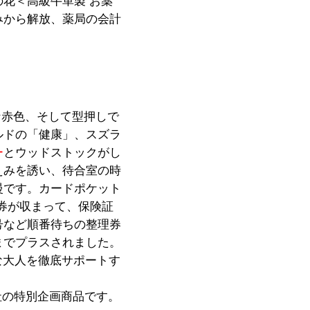
の花＜高級牛革製 お薬
みから解放、薬局の会計
な赤色、そして型押しで
ルドの「健康」、スズラ
ー
とウッドストックがし
えみを誘い、待合室の時
慢です。カードポケット
券が収まって、保険証
号など順番待ちの整理券
までプラスされました。
な大人を徹底サポートす
社の特別企画商品です。