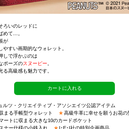
そろいのレッドに
ばめて…。
帳が
しやすい画期的なウォレット。
押しで浮かぶのは
なポーズの
スヌーピー
。
光る高級感も魅力です。
カートに入れる
ュルツ・クリエイティブ・アソシエイツ公認アイテム
収まる手帳型ウォレット
高級牛革に幸せを願うお花の
マートに収まる大きな10のカードポケット
スナー仕様の小銭入れ
I･E･I社の特別企画商品