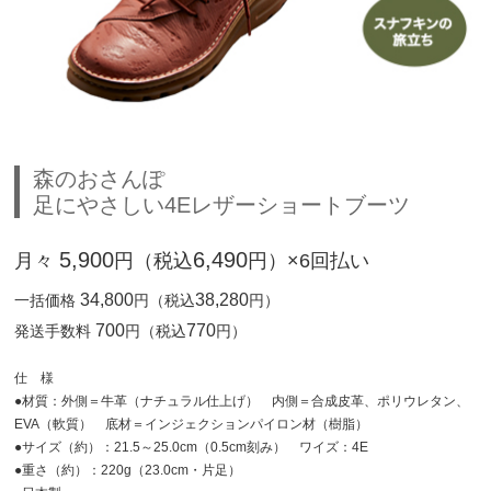
森のおさんぽ
足にやさしい4Eレザーショートブーツ
5,900
6,490
月々
円（税込
円）×6回払い
34,800
38,280
一括価格
円（税込
円）
700
770
発送手数料
円（税込
円）
仕 様
●材質：外側＝牛革（ナチュラル仕上げ） 内側＝合成皮革、ポリウレタン、
EVA（軟質） 底材＝インジェクションパイロン材（樹脂）
●サイズ（約）：21.5～25.0cm（0.5cm刻み） ワイズ：4E
●重さ（約）：220g（23.0cm・片足）