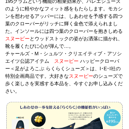
195グラムという機能の相乗効果が、バレエシューズ
のように軽やかなフィット感をもたらします。モカシ
ンを想わせるアッパーには、しあわせを予感する四つ
葉のクローバーがリッチに輝く金色で添えられまし
た。インソールには四つ葉のクローバーを抱きしめる
スヌーピー
とウッドストックの姿がお洒落に描かれ、
靴を履くたびに心が弾んで…。
チャールズ・M・シュルツ・クリエイティブ・アソシ
エイツ公認アイテム
スヌーピー
ハッピークローバ
ー＜足がよろこぶ らくらくシューズ＞は、I･E･I社の
特別企画商品です。大好きな
スヌーピー
のシューズで
歩く楽しさを実感する本品を、今すぐお申し込みくだ
さい。