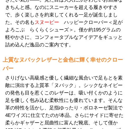
きちんと感。なのにスニーカーを超える履きやすさ
で、歩く楽しさを約束してくれる一足が誕生しまし
た。その名も
スヌーピー
ハッピークローバー＜足が
よろこぶ らくらくシューズ＞。僅か約195グラムの
軽やかさに、コンフォータブルなアイデアをギュッと
詰め込んだ逸品のご案内です。
上質なヌバックレザーと金色に輝く幸せのクロー
バー
さりげない高級感と優しく繊細な風合いで足もとを素
敵に演出する上質革「ヌバック」。シックなネイビー
の発色も目を惹くこのレザーは、吸い付くかのように
足を優しく包み込む柔軟性にも優れています。そんな
革の特性を活かし、足指ゆったり・ボロネーゼ製法で
4Eワイズに仕立てたのが本品。さらにサイドに寄せた
柔らかギャザーと屈曲性に富んだ靴底、そして僅か