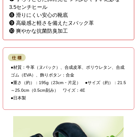
3.5センチヒール
❽ 滑りにくい安心の靴底
❾ 高級感と軽さを備えたヌバック革
❿ 爽やかな抗菌防臭加工
●材質：牛革（ヌバック）、合成皮革、ポリウレタン、合成
ゴム（EVA）、飾りボタン：合金
●重さ（約）：195g（23cm・片足） ●サイズ（約）：21.5
～25.0cm（0.5cm刻み） ワイズ：4E
●日本製