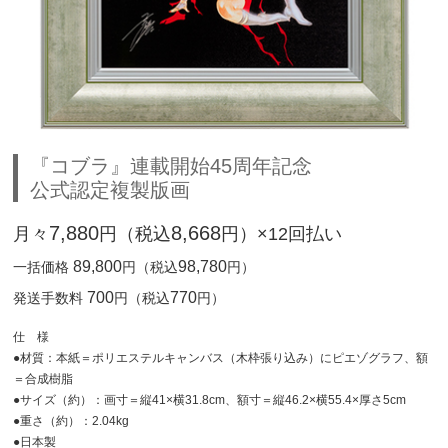
『コブラ』連載開始45周年記念
公式認定複製版画
7,880
8,668
月々
円（税込
円）×12回払い
89,800
98,780
一括価格
円（税込
円）
700
770
発送手数料
円（税込
円）
仕 様
●材質：本紙＝ポリエステルキャンバス（木枠張り込み）にピエゾグラフ、額
＝合成樹脂
●サイズ（約）：画寸＝縦41×横31.8cm、額寸＝縦46.2×横55.4×厚さ5cm
●重さ（約）：2.04kg
●日本製