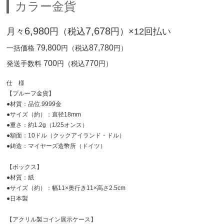
カラー金貨
6,980
7,678
月々
円（税込
円）×12回払い
79,800
87,780
一括価格
円（税込
円）
700
770
発送手数料
円（税込
円）
仕 様
【プルーフ金貨】
●材質：品位.9999金
●サイズ（約）：直径18mm
●重さ：約1.2g（1/25オンス）
●額面：10ドル（クックアイランド・ドル）
●鋳造：マイヤーズ造幣所（ドイツ）
【ボックス】
●材質：紙
●サイズ（約）：幅11×奥行き11×高さ2.5cm
●日本製
【アクリル製コイン展示ケース】