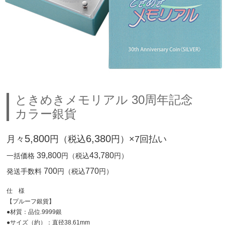
ときめきメモリアル 30周年記念
カラー銀貨
5,800
6,380
月々
円（税込
円）×7回払い
39,800
43,780
一括価格
円（税込
円）
700
770
発送手数料
円（税込
円）
仕 様
【プルーフ銀貨】
●材質：品位.9999銀
●サイズ（約）：直径38.61mm