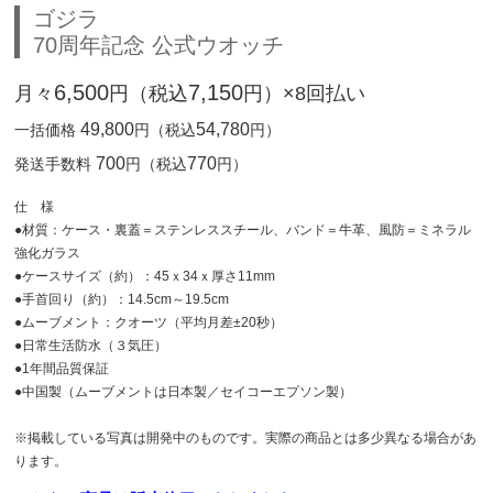
ゴジラ
70周年記念 公式ウオッチ
6,500
7,150
月々
円（税込
円）×8回払い
49,800
54,780
一括価格
円（税込
円）
700
770
発送手数料
円（税込
円）
仕 様
●材質：ケース・裏蓋＝ステンレススチール、バンド＝牛革、風防＝ミネラル
強化ガラス
●ケースサイズ（約）：45ｘ34ｘ厚さ11mm
●手首回り（約）：14.5cm～19.5cm
●ムーブメント：クオーツ（平均月差±20秒）
●日常生活防水（３気圧）
●1年間品質保証
●中国製（ムーブメントは日本製／セイコーエプソン製）
※掲載している写真は開発中のものです。実際の商品とは多少異なる場合があ
ります。