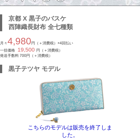
京都 X 黒子のバスケ
西陣織長財布 全七種類
4,980
月々
円（＋消費税）×4回払い
19,500
一括価格
円（＋消費税）
発送手数料
700
円（＋消費税）
黒子テツヤ モデル
こちらのモデルは販売を終了しま
した。