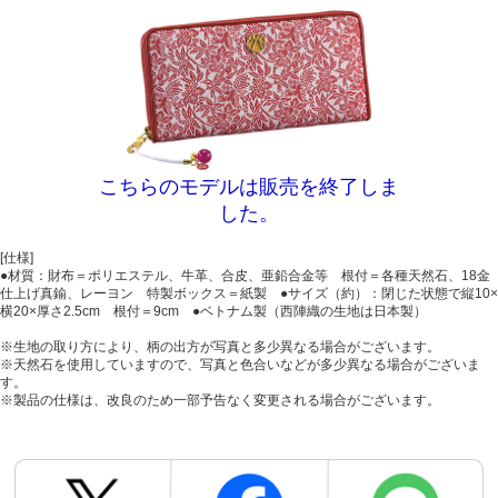
こちらのモデルは販売を終了しま
した。
[仕様]
●材質：財布＝ポリエステル、牛革、合皮、亜鉛合金等 根付＝各種天然石、18金
仕上げ真鍮、レーヨン 特製ボックス＝紙製 ●サイズ（約）：閉じた状態で縦10×
横20×厚さ2.5cm 根付＝9cm ●ベトナム製（西陣織の生地は日本製）
※生地の取り方により、柄の出方が写真と多少異なる場合がございます。
※天然石を使用していますので、写真と色合いなどが多少異なる場合がございま
す。
※製品の仕様は、改良のため一部予告なく変更される場合がございます。