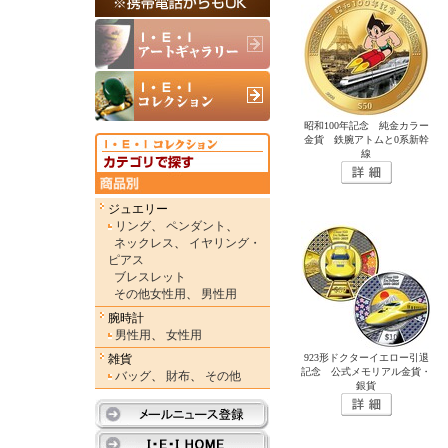
昭和100年記念 純金カラー
金貨 鉄腕アトムと0系新幹
線
ジュエリー
リング
、
ペンダント
、
ネックレス
、
イヤリング・
ピアス
ブレスレット
その他女性用
、
男性用
腕時計
男性用
、
女性用
雑貨
923形ドクターイエロー引退
記念 公式メモリアル金貨・
バッグ
、
財布
、
その他
銀貨