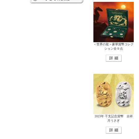
＜世界の龍＞豪華貨幣コレク
ション全９点
2023年 干支記念貨幣 吉祥
月うさぎ