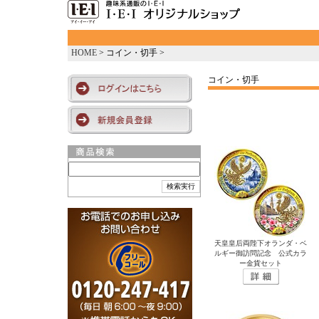
HOME
> コイン・切手 >
コイン・切手
天皇皇后両陛下オランダ・ベ
ルギー御訪問記念 公式カラ
ー金貨セット