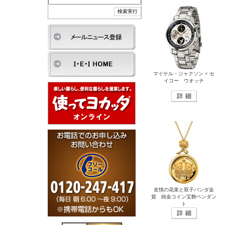
マイケル・ジャクソン × セ
イコー ウオッチ
友情の花束と双子パンダ金
貨 純金コイン宝飾ペンダン
ト