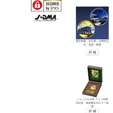
寝台特急「北斗星」35周年記
念 金貨・銀貨
ジャングル大帝 アニメ60周
年記念 純金製公式カラー金
貨