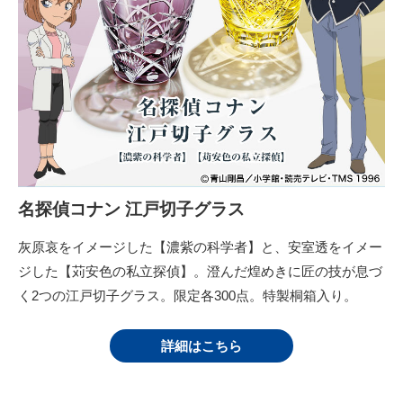
名探偵コナン 江戸切子グラス
灰原哀をイメージした【濃紫の科学者】と、安室透をイメー
ジした【苅安色の私立探偵】。澄んだ煌めきに匠の技が息づ
く2つの江戸切子グラス。限定各300点。特製桐箱入り。
詳細はこちら