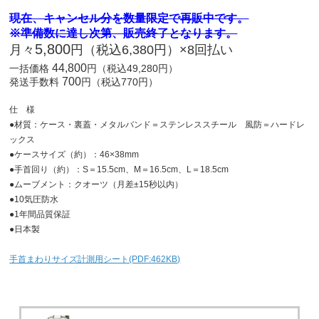
現在、キャンセル分を数量限定で再販中です。
※準備数に達し次第、販売終了となります。
5,800
月々
円（税込6,380円）×8回払い
44,800
一括価格
円（税込49,280円）
700
発送手数料
円（税込770円）
仕 様
●材質：ケース・裏蓋・メタルバンド＝ステンレススチール 風防＝ハードレ
ックス
●ケースサイズ（約）：46×38mm
●手首回り（約）：S＝15.5cm、M＝16.5cm、L＝18.5cm
●ムーブメント：クオーツ（月差±15秒以内）
●10気圧防水
●1年間品質保証
●日本製
手首まわりサイズ計測用シート(PDF:462KB)