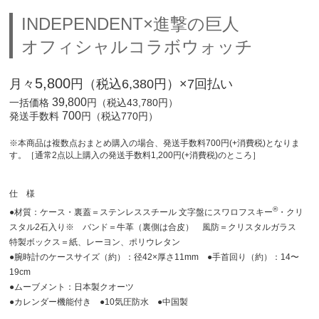
INDEPENDENT×進撃の巨人
オフィシャルコラボウォッチ
5,800
月々
円（税込6,380円）×7回払い
39,800
一括価格
円（税込43,780円）
700
発送手数料
円（税込770円）
※本商品は複数点おまとめ購入の場合、発送手数料700円(+消費税)となりま
す。［通常2点以上購入の発送手数料1,200円(+消費税)のところ］
仕 様
®
●材質：ケース・裏蓋＝ステンレススチール 文字盤にスワロフスキー
・クリ
スタル2石入り※ バンド＝牛革（裏側は合皮） 風防＝クリスタルガラス
特製ボックス＝紙、レーヨン、ポリウレタン
●腕時計のケースサイズ（約）：径42×厚さ11mm ●手首回り（約）：14〜
19cm
●ムーブメント：日本製クオーツ
●カレンダー機能付き ●10気圧防水 ●中国製