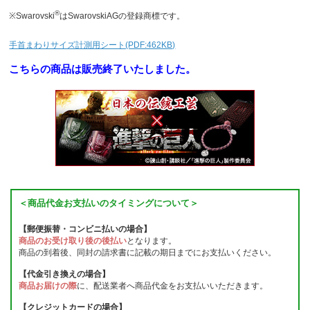
®
※Swarovski
はSwarovskiAGの登録商標です。
手首まわりサイズ計測用シート(PDF:462KB)
こちらの商品は販売終了いたしました。
＜商品代金お支払いのタイミングについて＞
【郵便振替・コンビニ払いの場合】
商品のお受け取り後の後払い
となります。
商品の到着後、同封の請求書に記載の期日までにお支払いください。
【代金引き換えの場合】
商品お届けの際
に、配送業者へ商品代金をお支払いいただきます。
【クレジットカードの場合】