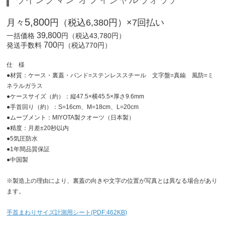
5,800
月々
円（税込6,380円）×7回払い
39,800
一括価格
円（税込43,780円）
700
発送手数料
円（税込770円）
仕 様
●材質：ケース・裏蓋・バンド=ステンレススチール 文字盤=真鍮 風防=ミ
ネラルガラス
●ケースサイズ（約）：縦47.5×横45.5×厚さ9.6mm
●手首回り（約）：S=16cm、M=18cm、L=20cm
●ムーブメント：MIYOTA製クオーツ（日本製）
●精度：月差±20秒以内
●5気圧防水
●1年間品質保証
●中国製
※製造上の理由により、裏蓋の向きや文字の位置が写真とは異なる場合があり
ます。
手首まわりサイズ計測用シート(PDF:462KB)