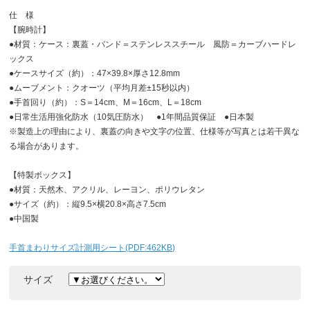
仕 様
【腕時計】
●材質：ケース：裏蓋・バンド＝ステンレススチール 風防＝カーブハードレ
ックス
●ケースサイズ（約）：47×39.8×厚さ12.8mm
●ムーブメント：クオーツ（平均月差±15秒以内）
●手首回り（約）：S＝14cm、M＝16cm、L＝18cm
●日常生活用強化防水（10気圧防水） ●1年間品質保証 ●日本製
※製造上の理由により、裏蓋の向きや文字の位置、仕様等が写真とは若干異な
る場合があります。
【特製ボックス】
●材質：天然木、アクリル、レーヨン、ポリウレタン
●サイズ（約）：縦9.5×横20.8×高さ7.5cm
●中国製
手首まわりサイズ計測用シート(PDF:462KB)
サイズ