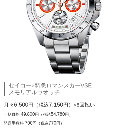
セイコー×特急ロマンスカーVSE
メモリアルウオッチ
6,500
7,150
月々
円（税込
円）×8回払い
49,800
54,780
一括価格
円（税込
円）
700
770
発送手数料
円（税込
円）