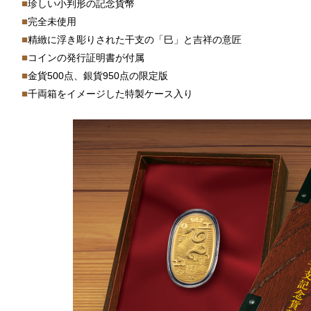
■
珍しい小判形の記念貨幣
■
完全未使用
■
精緻に浮き彫りされた干支の「巳」と吉祥の意匠
■
コインの発行証明書が付属
■
金貨500点、銀貨950点の限定版
■
千両箱をイメージした特製ケース入り