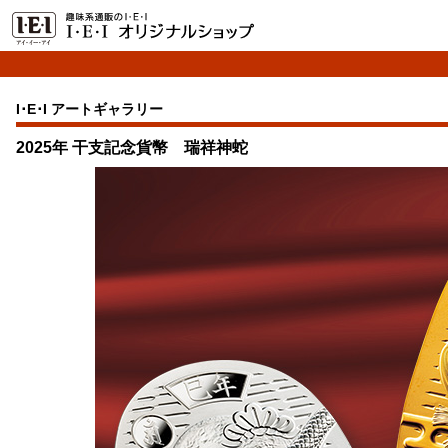
I･E･I アートギャラリー
2025年 干支記念貨幣 瑞祥神蛇