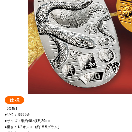
仕 様
【金貨】
●品位：.9999金
●サイズ：縦約48×横約29mm
●重さ：1/2オンス（約15.5グラム）