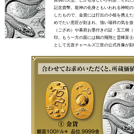
異例の大型、しかも珍しい小判形…それだ
記念貨幣。龍神の化身ともいわれる神蛇の
したもので、金貨には打出の小槌を携えた
めでたい意匠が刻まれ、強い瑞祥の気を放
（ござめ）や幕府お墨付きの証・五三桐（
印。もう一方の面には鶴の飛翔と霊峰富士
として元首チャールズ三世の公式肖像が刻