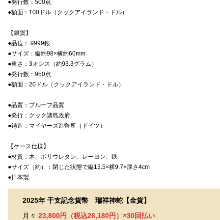
●発行数：500点
●額面：100ドル（クックアイランド・ドル）
【銀貨】
●品位：.9999銀
●サイズ：縦約98×横約60mm
●重さ：3オンス（約93.3グラム）
●発行数：950点
●額面：20ドル（クックアイランド・ドル）
●品質：プルーフ品質
●発行：クック諸島政府
●鋳造：マイヤーズ造幣所（ドイツ）
【ケース仕様】
●材質：木、ポリウレタン、レーヨン、鉄
●サイズ（約）：閉じた状態で縦13.5×横9.7×厚さ4cm
●日本製
2025年 干支記念貨幣 瑞祥神蛇【金貨】
月々
23,800円（税込26,180円）×30回払い