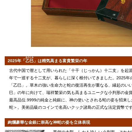
きのとみ
2025年「
乙巳
」は精気高まる富貴繁栄の年
古代中国で暦として用いられた「十干（じっかん）十二支」を起源
年で一巡する十二支が、暮らしに深く根付いてきました。2025年
「乙巳」。草木の強い生命力と蛇の復活再生が重なる、縁起のい
巳」の年に向けて、瑞祥繁栄の気も高まるユニークな小判形の金
最高品位.9999の純金と純銀に、神の使いとされる蛇の姿を招来
蛇＞。美術品級のコインで名高いクック諸島の正式な法定貨幣で
絢爛豪華な金銀に崇高な神蛇の姿を立体表現