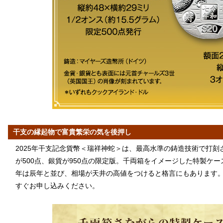
干支の縁起物で富貴繁栄の気を後押し
2025年干支記念貨幣＜瑞祥神蛇＞は、最高水準の鋳造技術で打
が500点、銀貨が950点の限定版。千両箱をイメージした特製ケ
年は辰年と並び、相場が天井の高値をつけると格言にもあります。
すぐお申し込みください。