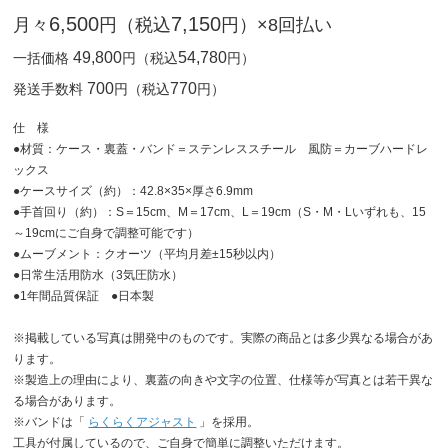
6,500
7,150
月々
円（税込
円）×8回払い
49,800
54,780
一括価格
円（税込
円）
700
770
発送手数料
円（税込
円）
仕 様
●材質：ケース・裏蓋・バンド＝ステンレススチール 風防＝カーブハードレ
ックス
●ケースサイズ（約）：42.8×35×厚さ6.9mm
●手首回り（約）：S＝15cm、M＝17cm、L＝19cm（S・M・Lいずれも、15
～19cmにご自身で調整可能です）
●ムーブメント：クオーツ（平均月差±15秒以内）
●日常生活用防水（3気圧防水）
●1年間品質保証 ●日本製
※掲載している写真は開発中のものです。実際の商品とは多少異なる場合があ
ります。
※製造上の理由により、裏蓋の向きや文字の位置、仕様等が写真とは若干異な
る場合があります。
※バンドは「
らくらくアジャスト
」を採用。
工具が付属しているので、ご自身で簡単に調整いただけます。