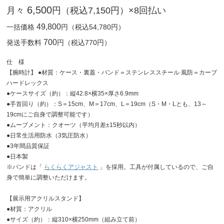
6,500
月々
円（税込7,150円）×8回払い
49,800
一括価格
円（税込54,780円）
700
発送手数料
円（税込770円）
仕 様
【腕時計】 ●材質：ケース・裏蓋・バンド＝ステンレススチール 風防＝カーブ
ハードレックス
●ケースサイズ（約）：縦42.8×横35×厚さ6.9mm
●手首回り（約）：S＝15cm、M＝17cm、L＝19cm（S・M・Lとも、13～
19cmにご自身で調整可能です）
●ムーブメント：クオーツ（平均月差±15秒以内）
●日常生活用防水（3気圧防水）
●3年間品質保証
●日本製
※バンドは「
らくらくアジャスト
」を採用。工具が付属しているので、ご自
身で簡単に調整いただけます。
【展示用アクリルスタンド】
●材質：アクリル
●サイズ（約）：縦310×横250mm（組み立て前）