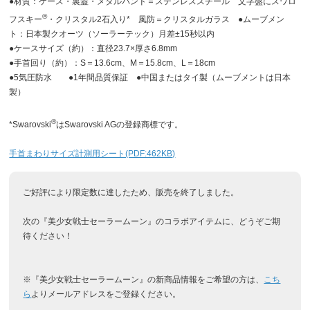
●材質：ケース・裏蓋・メタルバンド＝ステンレススチール 文字盤にスワロ
®
フスキー
・クリスタル2石入り* 風防＝クリスタルガラス ●ムーブメン
ト：日本製クオーツ（ソーラーテック）月差±15秒以内
●ケースサイズ（約）：直径23.7×厚さ6.8mm
●手首回り（約）：S＝13.6cm、M＝15.8cm、L＝18cm
●5気圧防水 ●1年間品質保証 ●中国またはタイ製（ムーブメントは日本
製）
®
*Swarovski
はSwarovski AGの登録商標です。
手首まわりサイズ計測用シート(PDF:462KB)
ご好評により限定数に達したため、販売を終了しました。
次の『美少女戦士セーラームーン』のコラボアイテムに、どうぞご期
待ください！
※『美少女戦士セーラームーン』の新商品情報をご希望の方は、
こち
ら
よりメールアドレスをご登録ください。