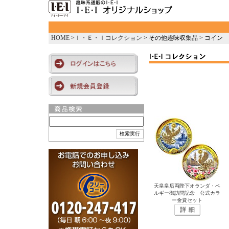
HOME
>
Ｉ・Ｅ・Ｉコレクション
> その他趣味収集品 > コイン
天皇皇后両陛下オランダ・ベ
ルギー御訪問記念 公式カラ
ー金貨セット