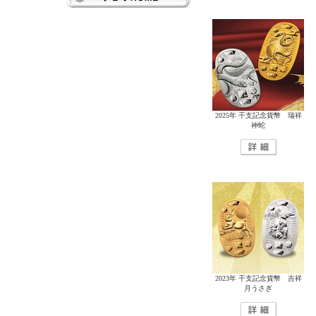
2025年 干支記念貨幣 瑞祥
神蛇
2023年 干支記念貨幣 吉祥
月うさぎ