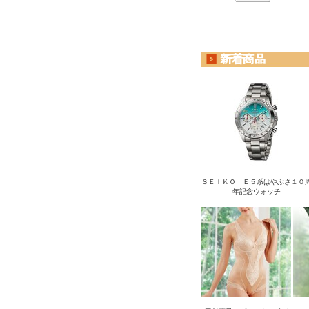
ＳＥＩＫＯ Ｅ５系はやぶさ１０
年記念ウォッチ