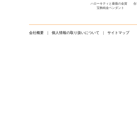
ハローキティと薔薇の金貨
合
宝飾純金ペンダント
会社概要
|
個人情報の取り扱いについて
|
サイトマップ