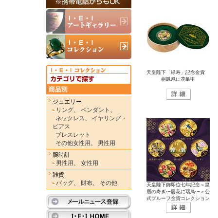
天皇陛下「緑寿」記念金貨
桐鳳凰に花亀甲
ジュエリー
リング
、
ペンダント
、
ネックレス
、
イヤリング・
ピアス
ブレスレット
その他女性用
、
男性用
腕時計
男性用
、
女性用
雑貨
バッグ
、
財布
、
その他
天皇陛下御即位七年記念＜皇
居の寿ぎ〜慶花に瑞鳥〜＞公
式プルーフ金貨コレクション