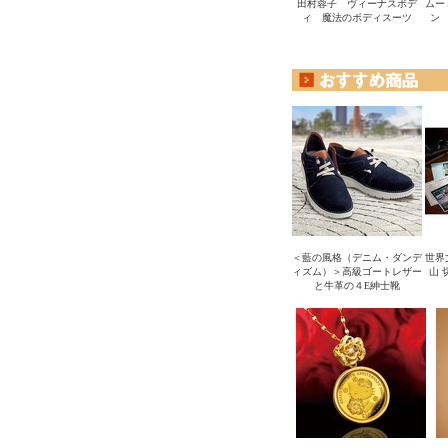
田村蓉子 ヴィーナスボデ
ムー
ィ 魔法のボディスーツ
ン
＜藍の風格（デニム・ダンデ
世界
ィズム）＞高級ゴートレザー
山 
と牛革の４E紳士靴